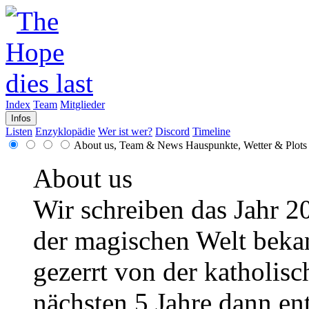
Index
Team
Mitglieder
Infos
Listen
Enzyklopädie
Wer ist wer?
Discord
Timeline
About us, Team & News
Hauspunkte, Wetter & Plots
About us
Wir schreiben das Jahr 2
der magischen Welt bekann
gezerrt von der katholisc
nächsten 5 Jahre dann en