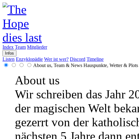
Index
Team
Mitglieder
Infos
Listen
Enzyklopädie
Wer ist wer?
Discord
Timeline
About us, Team & News
Hauspunkte, Wetter & Plots
About us
Wir schreiben das Jahr 2
der magischen Welt bekann
gezerrt von der katholisc
nächsten 5 Jahre dann en