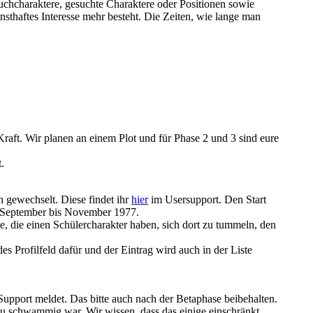
uchcharaktere, gesuchte Charaktere oder Positionen sowie
nsthaftes Interesse mehr besteht. Die Zeiten, wie lange man
Kraft. Wir planen an einem Plot und für Phase 2 und 3 sind eure
.
 gewechselt. Diese findet ihr
hier
im Usersupport. Den Start
h September bis November 1977.
le, die einen Schülercharakter haben, sich dort zu tummeln, den
es Profilfeld dafür und der Eintrag wird auch in der Liste
 Support meldet. Das bitte auch nach der Betaphase beibehalten.
 zu schwammig war. Wir wissen, dass das einige einschränkt.