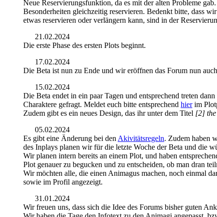
Neue Reservierungsfunktion, da es mit der alten Probleme gab.
Besonderheiten gleichzeitig reservieren. Bedenkt bitte, dass w
etwas reservieren oder verlängern kann, sind in der Reservieru
21.02.2024
Die erste Phase des ersten Plots beginnt.
17.02.2024
Die Beta ist nun zu Ende und wir eröffnen das Forum nun auch 
15.02.2024
Die Beta endet in ein paar Tagen und entsprechend treten dann 
Charaktere gefragt. Meldet euch bitte entsprechend
hier
im Plot
Zudem gibt es ein neues Design, das ihr unter dem Titel
[2] the
05.02.2024
Es gibt eine Änderung bei den
Akivitätsregeln
. Zudem haben wi
des Inplays planen wir für die letzte Woche der Beta und di
Wir planen intern bereits an einem Plot, und haben entsprechend
Plot genauer zu begucken und zu entscheiden, ob man dran te
Wir möchten alle, die einen Animagus machen, noch einmal daran 
sowie im Profil angezeigt.
31.01.2024
Wir freuen uns, dass sich die Idee des Forums bisher guten Ank
Wir haben die Tage den Infotext zu den Animagi angepasst, bzw.