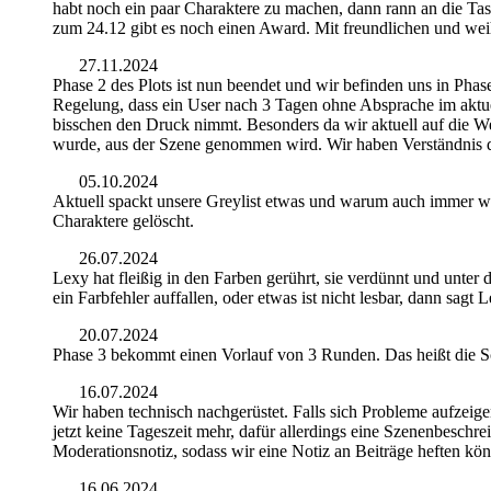
habt noch ein paar Charaktere zu machen, dann rann an die T
zum 24.12 gibt es noch einen Award. Mit freundlichen und w
27.11.2024
Phase 2 des Plots ist nun beendet und wir befinden uns in Phase
Regelung, dass ein User nach 3 Tagen ohne Absprache im aktuel
bisschen den Druck nimmt. Besonders da wir aktuell auf die W
wurde, aus der Szene genommen wird. Wir haben Verständnis d
05.10.2024
Aktuell spackt unsere Greylist etwas und warum auch immer werd
Charaktere gelöscht.
26.07.2024
Lexy hat fleißig in den Farben gerührt, sie verdünnt und unter 
ein Farbfehler auffallen, oder etwas ist nicht lesbar, dann sagt 
20.07.2024
Phase 3 bekommt einen Vorlauf von 3 Runden. Das heißt die Sch
16.07.2024
Wir haben technisch nachgerüstet. Falls sich Probleme aufzeigen
jetzt keine Tageszeit mehr, dafür allerdings eine Szenenbesch
Moderationsnotiz, sodass wir eine Notiz an Beiträge heften kö
16.06.2024