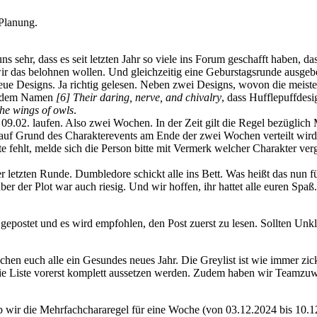
 Planung.
s sehr, dass es seit letzten Jahr so viele ins Forum geschafft haben, d
wir das belohnen wollen. Und gleichzeitig eine Geburstagsrunde ausgeb
neue Designs. Ja richtig gelesen. Neben zwei Designs, wovon die meiste
er dem Namen
[6] Their daring, nerve, and chivalry
, dass Hufflepuffdes
the wings of owls
.
09.02. laufen. Also zwei Wochen. In der Zeit gilt die Regel bezüglich 
auf Grund des Charakterevents am Ende der zwei Wochen verteilt wird
te fehlt, melde sich die Person bitte mit Vermerk welcher Charakter v
r letzten Runde. Dumbledore schickt alle ins Bett. Was heißt das nun fü
aber der Plot war auch riesig. Und wir hoffen, ihr hattet alle euren Spaß.
s gepostet und es wird empfohlen, den Post zuerst zu lesen. Sollten Unk
chen euch alle ein Gesundes neues Jahr. Die Greylist ist wie immer zick
ie Liste vorerst komplett aussetzen werden. Zudem haben wir Teamzuw
 wir die Mehrfachchararegel für eine Woche (von 03.12.2024 bis 10.12