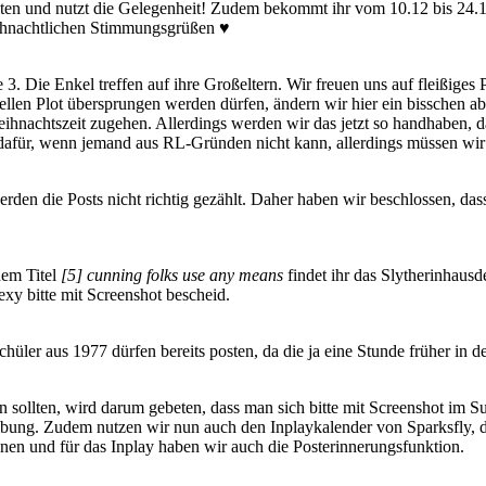
asten und nutzt die Gelegenheit! Zudem bekommt ihr vom 10.12 bis 24
eihnachtlichen Stimmungsgrüßen ♥
 3. Die Enkel treffen auf ihre Großeltern. Wir freuen uns auf fleißiges 
len Plot übersprungen werden dürfen, ändern wir hier ein bisschen ab. 
eihnachtszeit zugehen. Allerdings werden wir das jetzt so handhaben,
afür, wenn jemand aus RL-Gründen nicht kann, allerdings müssen wir 
en die Posts nicht richtig gezählt. Daher haben wir beschlossen, dass
dem Titel
[5] cunning folks use any means
findet ihr das Slytherinhausd
Lexy bitte mit Screenshot bescheid.
üler aus 1977 dürfen bereits posten, da die ja eine Stunde früher in 
 sollten, wird darum gebeten, dass man sich bitte mit Screenshot im Su
reibung. Zudem nutzen wir nun auch den Inplaykalender von Sparksfly, d
nnen und für das Inplay haben wir auch die Posterinnerungsfunktion.