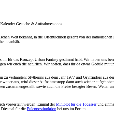
Kalender
Gesuche & Aufnahmestopps
chen Welt bekannt, in die Öffentlichkeit gezerrt von der katholischen 
heute anhält.
dass ihr für das Konzept Urban Fantasy gestimmt habt. Wir haben uns
gen wir euch die natürlich. Wir hoffen, dass ihr da etwas Geduld mit un
 zu verhängen: Slytherins aus dem Jahr 1977 und Gryffindors aus dem
äuser weiter aus, wird dieser Aufnahmestopp dann auch wieder aufgehob
n zusammengestellt, sowie auch die Preise besagter Besen. Weiter unte
uch vorgestellt werden. Einmal der
Miniplot für die Todesser
und einmal
 Diesmal für die
Eulenpostfunktion
bei uns im Forum.