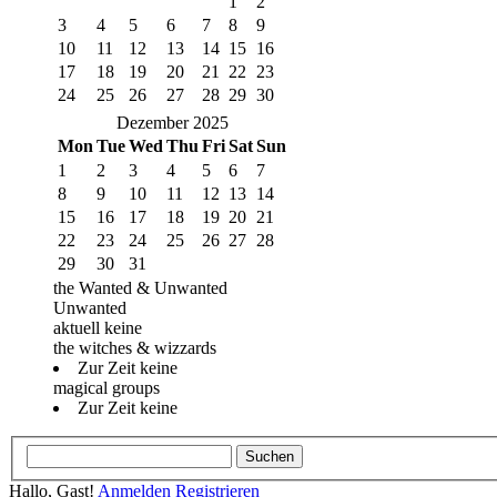
1
2
3
4
5
6
7
8
9
10
11
12
13
14
15
16
17
18
19
20
21
22
23
24
25
26
27
28
29
30
Dezember 2025
Mon
Tue
Wed
Thu
Fri
Sat
Sun
1
2
3
4
5
6
7
8
9
10
11
12
13
14
15
16
17
18
19
20
21
22
23
24
25
26
27
28
29
30
31
the Wanted & Unwanted
Unwanted
aktuell keine
the witches & wizzards
Zur Zeit keine
magical groups
Zur Zeit keine
Hallo, Gast!
Anmelden
Registrieren