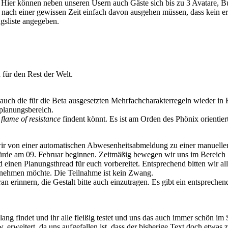
 Hier können neben unseren Usern auch Gäste sich bis zu 3 Avatare, B
ir nach einer gewissen Zeit einfach davon ausgehen müssen, dass kein er
ngsliste angegeben.
für den Rest der Welt.
auch die für die Beta ausgesetzten Mehrfachcharakterregeln wieder in 
planungsbereich.
 flame of resistance
findent könnt. Es ist am Orden des Phönix orientiert
r von einer automatischen Abwesenheitsabmeldung zu einer manuellen
e würde am 09. Februar beginnen. Zeitmäßig bewegen wir uns im Bereic
 einen Planungsthread für euch vorbereitet. Entsprechend bitten wir al
ilnehmen möchte. Die Teilnahme ist kein Zwang.
erinnern, die Gestalt bitte auch einzutragen. Es gibt ein entsprechend
lang findet und ihr alle fleißig testet und uns das auch immer schön im
 erweitert, da uns aufgefallen ist, dass der bisherige Text doch etwas