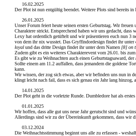
16.02.2025
Der Plot ist nun entgültig beendet. Weitere Plots sind bereits in
26.01.2025
Unser Forum feiert heute seinen ersten Geburtstag. Wir freuen un
Charaktere strickt. Entsprechend haben wir uns gedacht, dass 
Lexy hat ordentlich getüftelt und wir präsentieren euch nun 3 
von dem ihr nix wusstet. Das Gryffindordesign findet ihr unt
loyal
und das dritte Design findet ihr unter dem Namen
[8] on 
Zudem gibt es ein weiteres Charakterevent vom 26.01. bis zum 
Es gibt wie zu Weihnachten auch einen Geburtstagsaward, der 
Sollte einem am 11.2 auffallen, dass jemandem die goldene Tor
kann.
Wir wissen, der zog sich etwas, aber wir befinden uns nun in de
klingt leicht nach fail, dass es sich genau ein Jahr lang hinzog, 
14.01.2025
Der Plot geht in die vorletzte Runde. Dumbledore hat als erste
01.01.2025
Wir hoffen, dass alle gut uns neue Jahr gerutscht sind und wüns
Allerdings sind wir zu der Übereinkunft gekommen, dass wir d
03.12.2024
Die Weihnachtsstimmung beginnt uns alle zu erfassen - weshalb