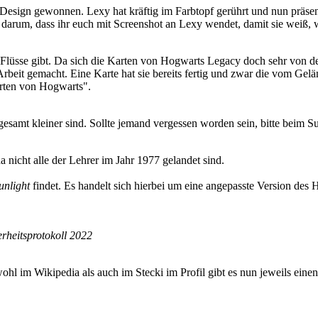
Design gewonnen. Lexy hat kräftig im Farbtopf gerührt und nun präse
darum, dass ihr euch mit Screenshot an Lexy wendet, damit sie weiß, w
lüsse gibt. Da sich die Karten von Hogwarts Legacy doch sehr von den 
ie Arbeit gemacht. Eine Karte hat sie bereits fertig und zwar die vom 
arten von Hogwarts".
samt kleiner sind. Sollte jemand vergessen worden sein, bitte beim S
da nicht alle der Lehrer im Jahr 1977 gelandet sind.
unlight
findet. Es handelt sich hierbei um eine angepasste Version des 
erheitsprotokoll 2022
hl im Wikipedia als auch im Stecki im Profil gibt es nun jeweils einen