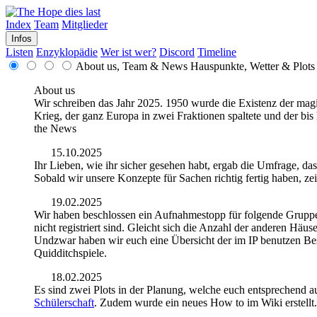
Index
Team
Mitglieder
Infos
Listen
Enzyklopädie
Wer ist wer?
Discord
Timeline
About us, Team & News
Hauspunkte, Wetter & Plots
About us
Wir schreiben das Jahr 2025. 1950 wurde die Existenz der magis
Krieg, der ganz Europa in zwei Fraktionen spaltete und der bis 
the News
15.10.2025
Ihr Lieben, wie ihr sicher gesehen habt, ergab die Umfrage, 
Sobald wir unsere Konzepte für Sachen richtig fertig haben, zei
19.02.2025
Wir haben beschlossen ein Aufnahmestopp für folgende Gruppen
nicht registriert sind. Gleicht sich die Anzahl der anderen H
Undzwar haben wir euch eine Übersicht der im IP benutzen Bese
Quidditchspiele.
18.02.2025
Es sind zwei Plots in der Planung, welche euch entsprechend a
Schülerschaft
. Zudem wurde ein neues How to im Wiki erstellt.