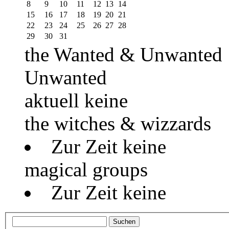
8
9
10
11
12
13
14
15
16
17
18
19
20
21
22
23
24
25
26
27
28
29
30
31
the Wanted & Unwanted
Unwanted
aktuell keine
the witches & wizzards
Zur Zeit keine
magical groups
Zur Zeit keine