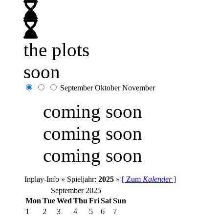
the plots
soon
September
Oktober
November
coming soon
coming soon
coming soon
Inplay-Info » Spieljahr:
2025
»
[ Zum
Kalender
]
September 2025
Mon
Tue
Wed
Thu
Fri
Sat
Sun
1
2
3
4
5
6
7