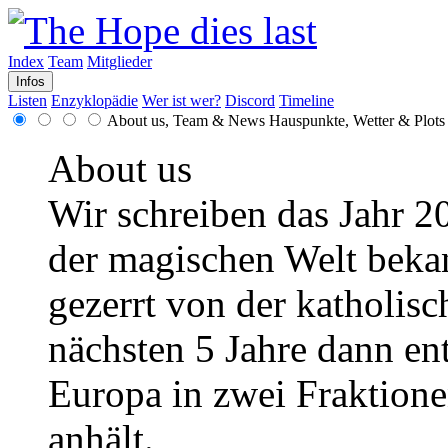
Index
Team
Mitglieder
Infos
Listen
Enzyklopädie
Wer ist wer?
Discord
Timeline
About us, Team & News
Hauspunkte, Wetter & Plots
About us
Wir schreiben das Jahr 2
der magischen Welt bekann
gezerrt von der katholisc
nächsten 5 Jahre dann en
Europa in zwei Fraktionen
anhält.