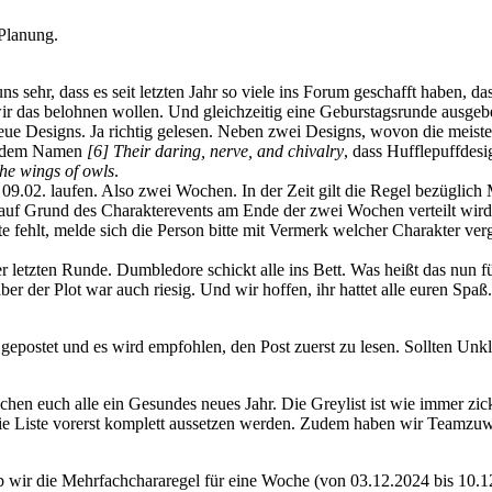
 Planung.
s sehr, dass es seit letzten Jahr so viele ins Forum geschafft haben, d
wir das belohnen wollen. Und gleichzeitig eine Geburstagsrunde ausgeb
neue Designs. Ja richtig gelesen. Neben zwei Designs, wovon die meiste
er dem Namen
[6] Their daring, nerve, and chivalry
, dass Hufflepuffdes
the wings of owls
.
09.02. laufen. Also zwei Wochen. In der Zeit gilt die Regel bezüglich 
auf Grund des Charakterevents am Ende der zwei Wochen verteilt wird
te fehlt, melde sich die Person bitte mit Vermerk welcher Charakter v
r letzten Runde. Dumbledore schickt alle ins Bett. Was heißt das nun fü
aber der Plot war auch riesig. Und wir hoffen, ihr hattet alle euren Spaß.
s gepostet und es wird empfohlen, den Post zuerst zu lesen. Sollten Unk
chen euch alle ein Gesundes neues Jahr. Die Greylist ist wie immer zick
ie Liste vorerst komplett aussetzen werden. Zudem haben wir Teamzuw
 wir die Mehrfachchararegel für eine Woche (von 03.12.2024 bis 10.12