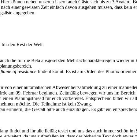
 Hier können neben unseren Usern auch Gäste sich bis zu 3 Avatare, B
ir nach einer gewissen Zeit einfach davon ausgehen müssen, dass kein er
ngsliste angegeben.
für den Rest der Welt.
auch die für die Beta ausgesetzten Mehrfachcharakterregeln wieder in 
planungsbereich.
 flame of resistance
findent könnt. Es ist am Orden des Phönix orientiert
r von einer automatischen Abwesenheitsabmeldung zu einer manuellen
e würde am 09. Februar beginnen. Zeitmäßig bewegen wir uns im Bereic
 einen Planungsthread für euch vorbereitet. Entsprechend bitten wir al
ilnehmen möchte. Die Teilnahme ist kein Zwang.
erinnern, die Gestalt bitte auch einzutragen. Es gibt ein entsprechend
lang findet und ihr alle fleißig testet und uns das auch immer schön im
 erweitert, da uns aufgefallen ist, dass der bisherige Text doch etwas