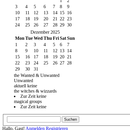
1
2
3
4
5
6
7
8
9
10
11
12
13
14
15
16
17
18
19
20
21
22
23
24
25
26
27
28
29
30
Dezember 2025
Mon
Tue
Wed
Thu
Fri
Sat
Sun
1
2
3
4
5
6
7
8
9
10
11
12
13
14
15
16
17
18
19
20
21
22
23
24
25
26
27
28
29
30
31
the Wanted & Unwanted
Unwanted
aktuell keine
the witches & wizzards
Zur Zeit keine
magical groups
Zur Zeit keine
Hallo, Gast!
Anmelden
Registrieren