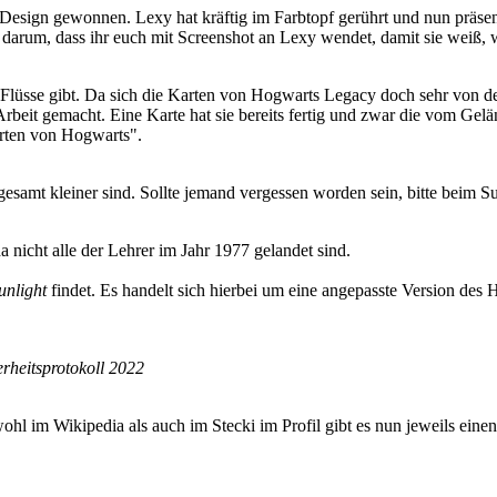
Design gewonnen. Lexy hat kräftig im Farbtopf gerührt und nun präse
darum, dass ihr euch mit Screenshot an Lexy wendet, damit sie weiß, w
lüsse gibt. Da sich die Karten von Hogwarts Legacy doch sehr von den 
ie Arbeit gemacht. Eine Karte hat sie bereits fertig und zwar die vom 
arten von Hogwarts".
samt kleiner sind. Sollte jemand vergessen worden sein, bitte beim S
da nicht alle der Lehrer im Jahr 1977 gelandet sind.
unlight
findet. Es handelt sich hierbei um eine angepasste Version des 
erheitsprotokoll 2022
hl im Wikipedia als auch im Stecki im Profil gibt es nun jeweils einen