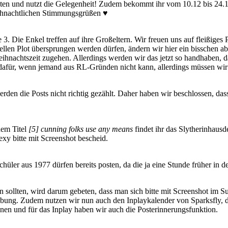
asten und nutzt die Gelegenheit! Zudem bekommt ihr vom 10.12 bis 24
eihnachtlichen Stimmungsgrüßen ♥
 3. Die Enkel treffen auf ihre Großeltern. Wir freuen uns auf fleißiges 
len Plot übersprungen werden dürfen, ändern wir hier ein bisschen ab. 
eihnachtszeit zugehen. Allerdings werden wir das jetzt so handhaben,
afür, wenn jemand aus RL-Gründen nicht kann, allerdings müssen wir 
en die Posts nicht richtig gezählt. Daher haben wir beschlossen, dass
dem Titel
[5] cunning folks use any means
findet ihr das Slytherinhausd
Lexy bitte mit Screenshot bescheid.
üler aus 1977 dürfen bereits posten, da die ja eine Stunde früher in 
 sollten, wird darum gebeten, dass man sich bitte mit Screenshot im Su
reibung. Zudem nutzen wir nun auch den Inplaykalender von Sparksfly, d
nnen und für das Inplay haben wir auch die Posterinnerungsfunktion.