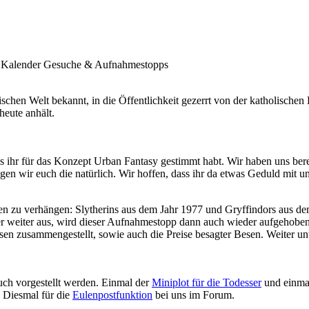
Kalender
Gesuche & Aufnahmestopps
chen Welt bekannt, in die Öffentlichkeit gezerrt von der katholischen 
heute anhält.
dass ihr für das Konzept Urban Fantasy gestimmt habt. Wir haben uns
gen wir euch die natürlich. Wir hoffen, dass ihr da etwas Geduld mit un
 zu verhängen: Slytherins aus dem Jahr 1977 und Gryffindors aus dem
äuser weiter aus, wird dieser Aufnahmestopp dann auch wieder aufgehob
n zusammengestellt, sowie auch die Preise besagter Besen. Weiter unte
uch vorgestellt werden. Einmal der
Miniplot für die Todesser
und einmal
 Diesmal für die
Eulenpostfunktion
bei uns im Forum.