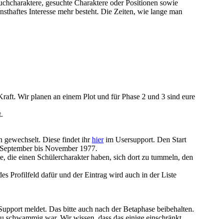
uchcharaktere, gesuchte Charaktere oder Positionen sowie
nsthaftes Interesse mehr besteht. Die Zeiten, wie lange man
Kraft. Wir planen an einem Plot und für Phase 2 und 3 sind eure
.
 gewechselt. Diese findet ihr
hier
im Usersupport. Den Start
h September bis November 1977.
le, die einen Schülercharakter haben, sich dort zu tummeln, den
es Profilfeld dafür und der Eintrag wird auch in der Liste
 Support meldet. Das bitte auch nach der Betaphase beibehalten.
 zu schwammig war. Wir wissen, dass das einige einschränkt.