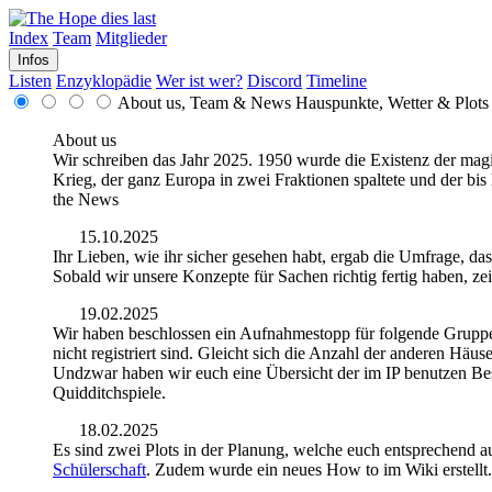
Index
Team
Mitglieder
Infos
Listen
Enzyklopädie
Wer ist wer?
Discord
Timeline
About us, Team & News
Hauspunkte, Wetter & Plots
About us
Wir schreiben das Jahr 2025. 1950 wurde die Existenz der magis
Krieg, der ganz Europa in zwei Fraktionen spaltete und der bis 
the News
15.10.2025
Ihr Lieben, wie ihr sicher gesehen habt, ergab die Umfrage, 
Sobald wir unsere Konzepte für Sachen richtig fertig haben, zei
19.02.2025
Wir haben beschlossen ein Aufnahmestopp für folgende Gruppen
nicht registriert sind. Gleicht sich die Anzahl der anderen H
Undzwar haben wir euch eine Übersicht der im IP benutzen Bese
Quidditchspiele.
18.02.2025
Es sind zwei Plots in der Planung, welche euch entsprechend a
Schülerschaft
. Zudem wurde ein neues How to im Wiki erstellt.