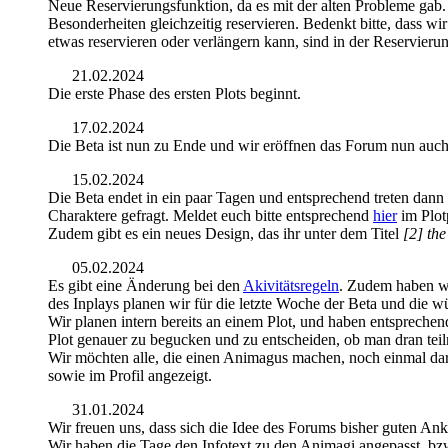
Neue Reservierungsfunktion, da es mit der alten Probleme gab.
Besonderheiten gleichzeitig reservieren. Bedenkt bitte, dass w
etwas reservieren oder verlängern kann, sind in der Reservieru
21.02.2024
Die erste Phase des ersten Plots beginnt.
17.02.2024
Die Beta ist nun zu Ende und wir eröffnen das Forum nun auch 
15.02.2024
Die Beta endet in ein paar Tagen und entsprechend treten dann 
Charaktere gefragt. Meldet euch bitte entsprechend
hier
im Plot
Zudem gibt es ein neues Design, das ihr unter dem Titel
[2] the
05.02.2024
Es gibt eine Änderung bei den
Akivitätsregeln
. Zudem haben wi
des Inplays planen wir für die letzte Woche der Beta und di
Wir planen intern bereits an einem Plot, und haben entsprechend
Plot genauer zu begucken und zu entscheiden, ob man dran te
Wir möchten alle, die einen Animagus machen, noch einmal daran 
sowie im Profil angezeigt.
31.01.2024
Wir freuen uns, dass sich die Idee des Forums bisher guten Ank
Wir haben die Tage den Infotext zu den Animagi angepasst, bzw.