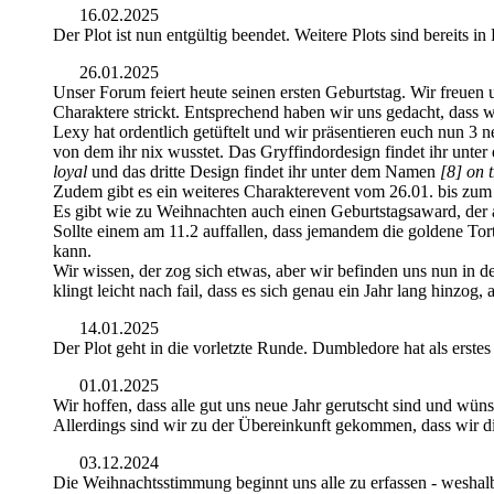
16.02.2025
Der Plot ist nun entgültig beendet. Weitere Plots sind bereits in
26.01.2025
Unser Forum feiert heute seinen ersten Geburtstag. Wir freuen un
Charaktere strickt. Entsprechend haben wir uns gedacht, dass 
Lexy hat ordentlich getüftelt und wir präsentieren euch nun 3 
von dem ihr nix wusstet. Das Gryffindordesign findet ihr unt
loyal
und das dritte Design findet ihr unter dem Namen
[8] on 
Zudem gibt es ein weiteres Charakterevent vom 26.01. bis zum 
Es gibt wie zu Weihnachten auch einen Geburtstagsaward, der 
Sollte einem am 11.2 auffallen, dass jemandem die goldene Tor
kann.
Wir wissen, der zog sich etwas, aber wir befinden uns nun in de
klingt leicht nach fail, dass es sich genau ein Jahr lang hinzog, 
14.01.2025
Der Plot geht in die vorletzte Runde. Dumbledore hat als erste
01.01.2025
Wir hoffen, dass alle gut uns neue Jahr gerutscht sind und wüns
Allerdings sind wir zu der Übereinkunft gekommen, dass wir d
03.12.2024
Die Weihnachtsstimmung beginnt uns alle zu erfassen - weshalb