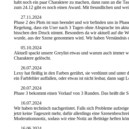
habt noch ein paar Charaktere zu machen, dann rann an die T
zum 24.12 gibt es noch einen Award. Mit freundlichen und w
27.11.2024
Phase 2 des Plots ist nun beendet und wir befinden uns in Phase
Regelung, dass ein User nach 3 Tagen ohne Absprache im aktuel
bisschen den Druck nimmt. Besonders da wir aktuell auf die W
wurde, aus der Szene genommen wird. Wir haben Verständnis d
05.10.2024
Aktuell spackt unsere Greylist etwas und warum auch immer werd
Charaktere gelöscht.
26.07.2024
Lexy hat fleißig in den Farben gerührt, sie verdünnt und unter 
ein Farbfehler auffallen, oder etwas ist nicht lesbar, dann sagt 
20.07.2024
Phase 3 bekommt einen Vorlauf von 3 Runden. Das heißt die Sch
16.07.2024
Wir haben technisch nachgerüstet. Falls sich Probleme aufzeigen
jetzt keine Tageszeit mehr, dafür allerdings eine Szenenbesch
Moderationsnotiz, sodass wir eine Notiz an Beiträge heften kö
16.06.2024