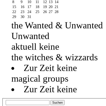
8
9
10
11
12
13
14
15
16
17
18
19
20
21
22
23
24
25
26
27
28
29
30
31
the Wanted & Unwanted
Unwanted
aktuell keine
the witches & wizzards
Zur Zeit keine
magical groups
Zur Zeit keine