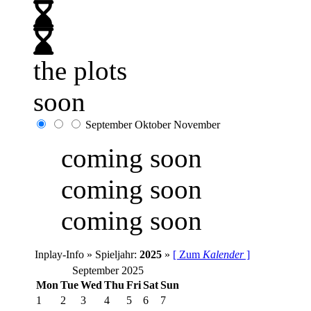
the plots
soon
September
Oktober
November
coming soon
coming soon
coming soon
Inplay-Info » Spieljahr:
2025
»
[ Zum
Kalender
]
September 2025
Mon
Tue
Wed
Thu
Fri
Sat
Sun
1
2
3
4
5
6
7