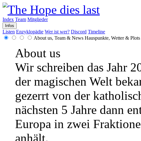
Index
Team
Mitglieder
Infos
Listen
Enzyklopädie
Wer ist wer?
Discord
Timeline
About us, Team & News
Hauspunkte, Wetter & Plots
About us
Wir schreiben das Jahr 2
der magischen Welt bekann
gezerrt von der katholisc
nächsten 5 Jahre dann en
Europa in zwei Fraktionen
anhält.