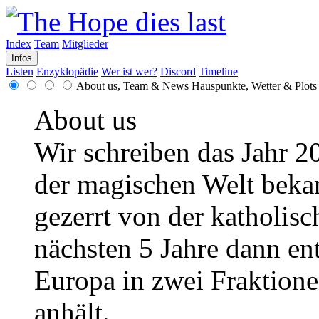
Index
Team
Mitglieder
Infos
Listen
Enzyklopädie
Wer ist wer?
Discord
Timeline
About us, Team & News
Hauspunkte, Wetter & Plots
About us
Wir schreiben das Jahr 2
der magischen Welt bekann
gezerrt von der katholisc
nächsten 5 Jahre dann en
Europa in zwei Fraktionen
anhält.