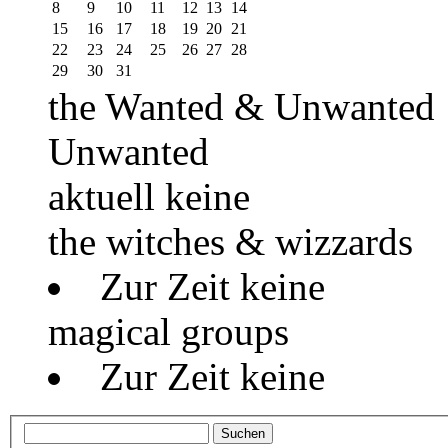
8
9
10
11
12
13
14
15
16
17
18
19
20
21
22
23
24
25
26
27
28
29
30
31
the Wanted & Unwanted
Unwanted
aktuell keine
the witches & wizzards
Zur Zeit keine
magical groups
Zur Zeit keine