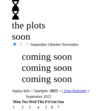
the plots
soon
September
Oktober
November
coming soon
coming soon
coming soon
Inplay-Info » Spieljahr:
2025
»
[ Zum
Kalender
]
September 2025
Mon
Tue
Wed
Thu
Fri
Sat
Sun
1
2
3
4
5
6
7