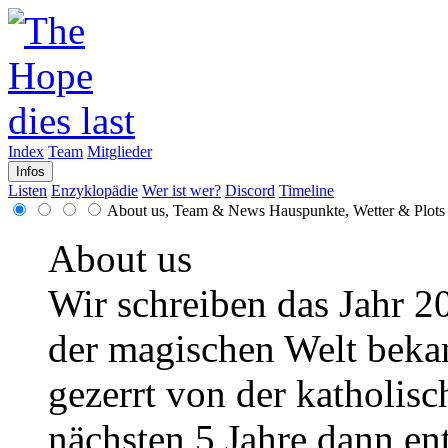
Index
Team
Mitglieder
Infos
Listen
Enzyklopädie
Wer ist wer?
Discord
Timeline
About us, Team & News
Hauspunkte, Wetter & Plots
About us
Wir schreiben das Jahr 2
der magischen Welt bekann
gezerrt von der katholisc
nächsten 5 Jahre dann en