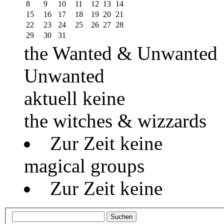
8
9
10
11
12
13
14
15
16
17
18
19
20
21
22
23
24
25
26
27
28
29
30
31
the Wanted & Unwanted
Unwanted
aktuell keine
the witches & wizzards
Zur Zeit keine
magical groups
Zur Zeit keine