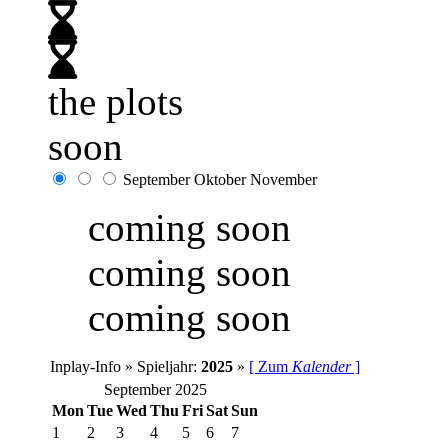
the plots
soon
September
Oktober
November
coming soon
coming soon
coming soon
Inplay-Info » Spieljahr:
2025
»
[ Zum
Kalender
]
September 2025
Mon
Tue
Wed
Thu
Fri
Sat
Sun
1
2
3
4
5
6
7