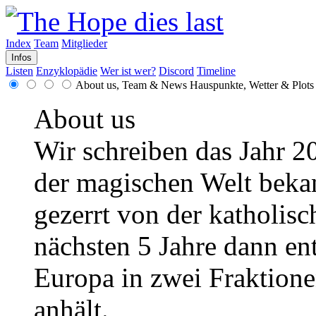
Index
Team
Mitglieder
Infos
Listen
Enzyklopädie
Wer ist wer?
Discord
Timeline
About us, Team & News
Hauspunkte, Wetter & Plots
About us
Wir schreiben das Jahr 2
der magischen Welt bekann
gezerrt von der katholisc
nächsten 5 Jahre dann en
Europa in zwei Fraktionen
anhält.